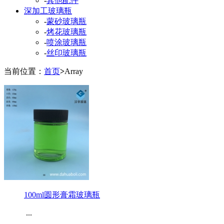
-
其他配件
深加工玻璃瓶
-
蒙砂玻璃瓶
-
烤花玻璃瓶
-
喷涂玻璃瓶
-
丝印玻璃瓶
当前位置：
首页
>
Array
100ml圆形膏霜玻璃瓶
...